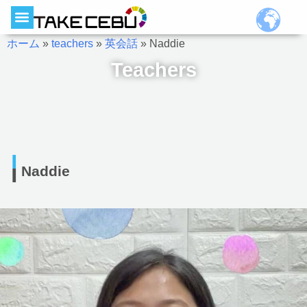
ホーム
»
teachers
»
英会話
»
Naddie
Teachers
Naddie