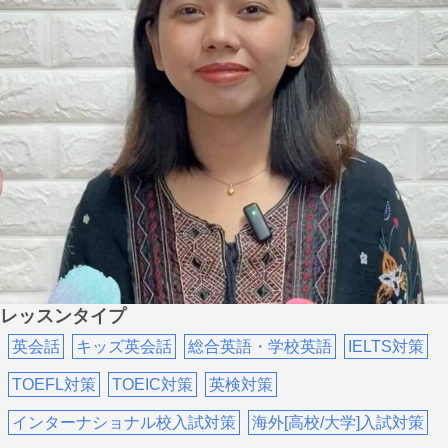
レッスンタイプ
英会話
,
キッズ英会話
,
総合英語・学校英語
,
IELTS対策
,
TOEFL対策
,
TOEIC対策
,
英検対策
,
インターナショナル校入試対策
,
海外[高校/大学]入試対策
,