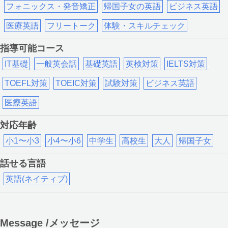
フォニックス・発音矯正
,
帰国子女の英語
,
ビジネス英語
,
医療英語
,
フリートーク
,
体験・スキルチェック
指導可能コース
IT基礎
,
一般英会話
,
基礎英語
,
英検対策
,
IELTS対策
,
TOEFL対策
,
TOEIC対策
,
試験対策
,
ビジネス英語
,
医療英語
対応年齢
小1〜小3
,
小4〜小6
,
中学生
,
高校生
,
大人
,
帰国子女
話せる言語
英語(ネイティブ)
Message /メッセージ