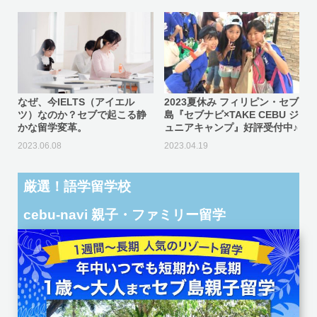
なぜ、今IELTS（アイエル
2023夏休み フィリピン・セブ
ツ）なのか？セブで起こる静
島『セブナビ×TAKE CEBU ジ
かな留学変革。
ュニアキャンプ』好評受付中♪
2023.06.08
2023.04.19
厳選！語学留学校
cebu-navi 親子・ファミリー留学