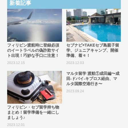
新着記事
フィリピン渡航時に登録必須
セブナビ×TAKEセブ島親子留
のイートラベルの偽詐欺サイ
学、ジュニアキャンプ、開催
ト出現！巧妙な手口に注意！
準備、着々！
2023.12.15
2023.12.03
マルタ留学 渡航①成田編〜成
田-ドバイ-キプロス経由、マ
ルタ国際空港行き〜
2023.09.24
フィリピン・セブ留学持ち物
まとめ！留学準備を一緒にし
ましょう♪
2023.12.01