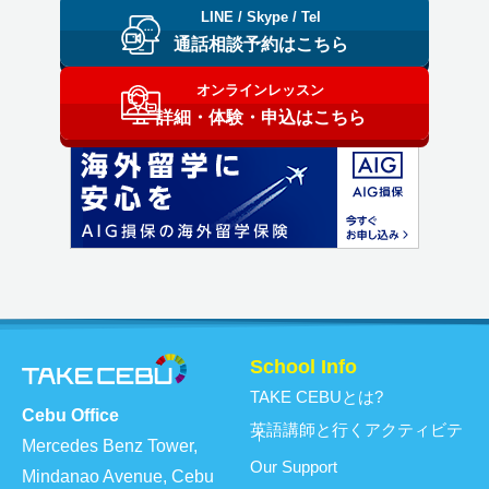
LINE / Skype / Tel
通話相談予約はこちら
オンラインレッスン
詳細・体験・申込はこちら
School Info
TAKE CEBUとは?
Cebu Office
英語講師と行くアクティビテ
ィ
Mercedes Benz Tower,
Our Support
Mindanao Avenue, Cebu